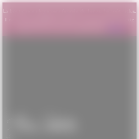
La boutique en ligne sera fermée du 1er au 16 août inclus.
Il ne sera pas possible de passer commande durant cette
période. Merci de votre compréhension.
Ignorer
Anne Sylvestre