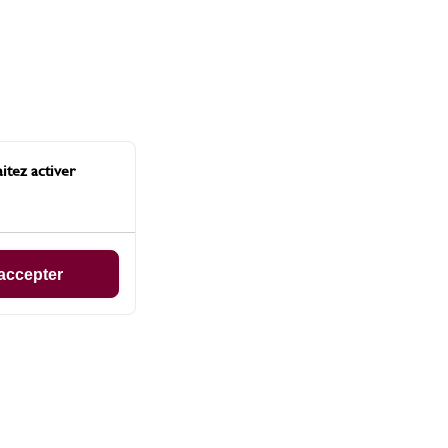
itez activer
es
accepter