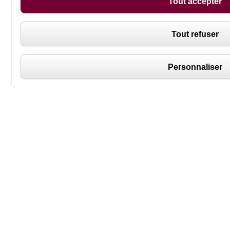
Tout accepter
Tout refuser
Personnaliser